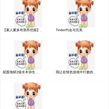
【素人夏多布里昂挖掘】..
Tinder约会与完美..
屁股地狱2级水木弥生 ..
我让在情色游戏中打败的..